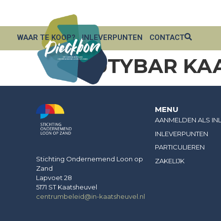
ZAKELIJK
AANMELDEN INNAME PUNT
WAAR TE KOOP?
INLEVERPUNTEN
CONTACT
BEAUTYBAR KA
MENU
AANMELDEN ALS IN
INLEVERPUNTEN
PARTICULIEREN
Stichting Ondernemend Loon op
ZAKELIJK
Zand
Lapvoet 28
5171 ST Kaatsheuvel
centrumbeleid@in-kaatsheuvel.nl