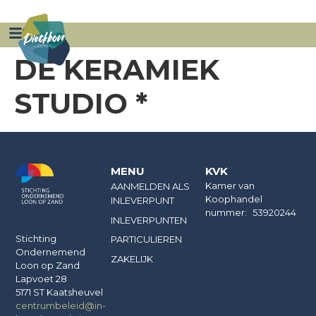
ZAKELIJK
AANMELDEN INNAME PUNT
DE KERAMIEK
STUDIO *
MENU
KVK
Kamer van
AANMELDEN ALS
Koophandel
INLEVERPUNT
nummer: 53920244
INLEVERPUNTEN
Stichting
PARTICULIEREN
Ondernemend
ZAKELIJK
Loon op Zand
Lapvoet 28
5171 ST Kaatsheuvel
centrumbeleid@in-