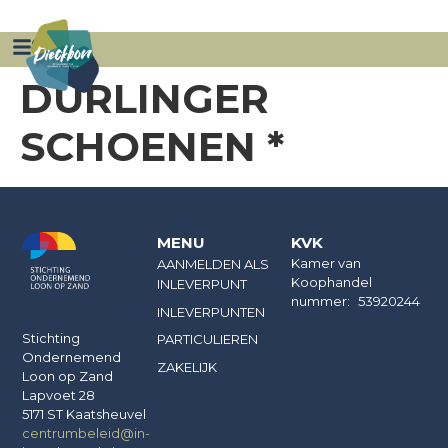
ZAKELIJK
AANMELDEN INNAME PUNT
DURLINGER
SCHOENEN *
MENU
KVK
Kamer van
AANMELDEN ALS
Koophandel
INLEVERPUNT
nummer: 53920244
INLEVERPUNTEN
Stichting
PARTICULIEREN
Ondernemend
ZAKELIJK
Loon op Zand
Lapvoet 28
5171 ST Kaatsheuvel
centrumbeleid@in-