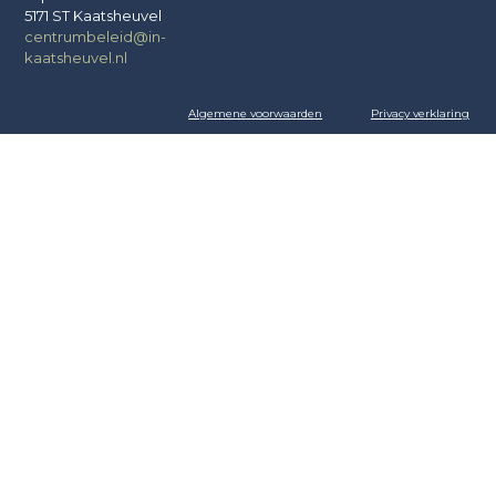
5171 ST Kaatsheuvel
centrumbeleid@in-
kaatsheuvel.nl
Algemene voorwaarden
Privacy verklaring