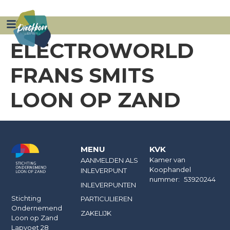
ZAKELIJK
AANMELDEN INNAME PUNT
ELECTROWORLD
FRANS SMITS
LOON OP ZAND
MENU
KVK
Kamer van
AANMELDEN ALS
Koophandel
INLEVERPUNT
nummer: 53920244
INLEVERPUNTEN
Stichting
PARTICULIEREN
Ondernemend
ZAKELIJK
Loon op Zand
Lapvoet 28