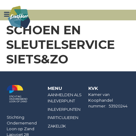
ZAKELIJK
AANMELDEN INNAME PUNT
SCHOEN EN
SLEUTELSERVICE
SIETS&ZO
MENU
KVK
Kamer van
AANMELDEN ALS
Koophandel
INLEVERPUNT
nummer: 53920244
INLEVERPUNTEN
Stichting
PARTICULIEREN
Ondernemend
ZAKELIJK
Loon op Zand
Lapvoet 28