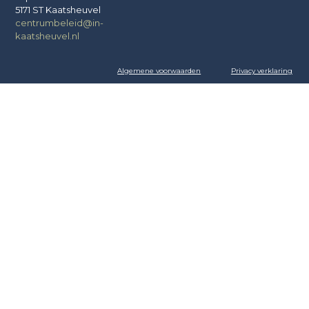
5171 ST Kaatsheuvel
centrumbeleid@in-
kaatsheuvel.nl
Algemene voorwaarden
Privacy verklaring